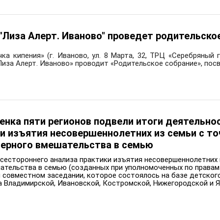
"Лиза Алерт. Иваново" проведет родительско
чка кипения» (г. Иваново, ул. 8 Марта, 32, ТРЦ «Серебряный 
Лиза Алерт. Иваново» проводит «Родительское собрание», пос
нка пяти регионов подвели итоги деятельнос
и изъятия несовершеннолетних из семьи с т
мерного вмешательства в семью
всестороннего анализа практики изъятия несовершеннолетних 
тельства в семью (созданных при уполномоченных по правам 
 совместном заседании, которое состоялось на базе детског
а Владимирской, Ивановской, Костромской, Нижегородской и Я