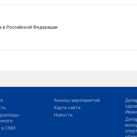
а в Российской Федерации
ия
Анонсы мероприятий
Депа
здра
сть
Карта сайта
Иван
 доклады
Новости
Депа
енного
моло
и в СМИ
спор
обла