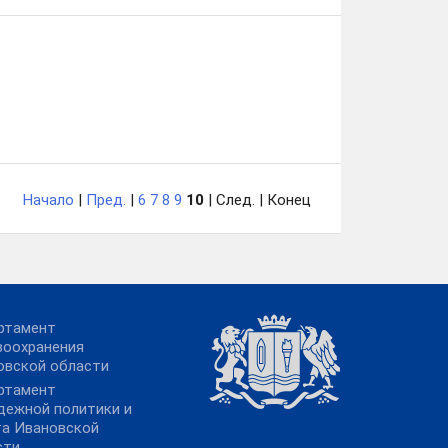
Начало
|
Пред.
|
6
7
8
9
10
| След. | Конец
ртамент
воохранения
овской области
ртамент
дежной политики и
та Ивановской
сти