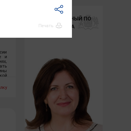
ных
УПОЛНОМОЧЕННЫЙ ПО
Печать
ПРАВАМ РЕБЕНКА
ссии
е и
ях,
ать
ины
кой
сть
сти
лку