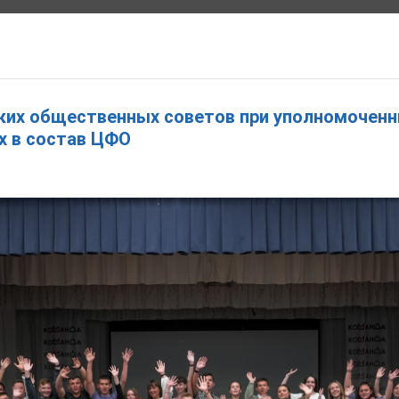
ВАМ РЕБЕНКА В ИВАНОВСКОЙ ОБЛАСТИ
ких общественных советов при уполномоченн
 Александровна
х в состав ЦФО
ОБРАЩЕНИЯ
ПРАВОВЫЕ АКТЫ
ОТКРЫТЫЕ ДАННЫЕ
КОНТАКТЫ