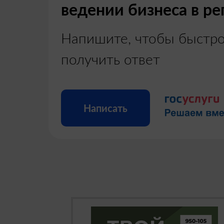
пространством
ведении бизнеса в ре
Сегодня интернет стал неотъемлемой часть
друзьями в мессенджерах. Однако цифро
Напишите, чтобы быстр
Специалисты отмечают, что с ростом экран
мошенниками до столкновения с нежелате
придерживаться пяти базовых правил безоп
получить ответ
31.07.2026
Написать