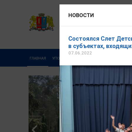
НОВОСТИ
УПОЛНОМОЧЕННЫЙ ПО ПРА
Официальный сайт
Состоялся Слет Детс
Протасевич Светлана
в субъектах, входящи
07.06.2022
Написать обращение
ГЛАВНАЯ
УПОЛНОМОЧЕННЫЙ
ДЕЯТЕЛЬНОСТЬ