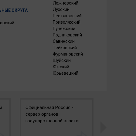
Лежневский
Лухский
НЫЕ ОКРУГА
Пестяковский
Приволжский
овский
Пучежский
Родниковский
Савинский
Тейковский
Фурмановский
Шуйский
Южский
Юрьевецкий
й
Официальная Россия -
Портал госу
сервер органов
государственной власти