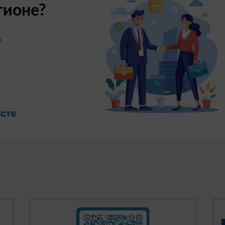
гионе?
ю жизни ребенка: от поиска информации для уроков до общени
вая среда таит в себе не только возможности, но и рис
о
ного времени увеличивается и количество угроз: от встреч
льным контентом. Чтобы минимизировать риски, рекомендуе
асности.