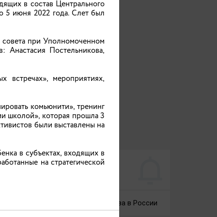
кое
дящих в состав Центрального
».
тва
о 5 июня 2022 года. Слет был
ки,
о совета при Уполномоченном
ся решением проблем семей,
й и
: Анастасия Постельникова,
ль,
Думу.
х встречах», мероприятиях,
нной Думы ФС РФ в Ивановской
мировать комьюнити», тренинг
ии школой», которая прошла 3
о отделения общероссийского
ктивистов были выставлены на
енка в субъектах, входящих в
авам
».
работанные на стратегической
ской области (Постановление
ВАЖНЫЕ ТЕМЫ
лые
ния
Десятилетие детства в России
акже