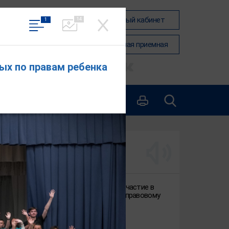
Вход в личный кабинет
14
1
Общественная приемная
ых по правам ребенка
АКТУАЛЬНО
Приглашаем принять участие в
анонимном опросе по правовому
просвещению
30.07.2026