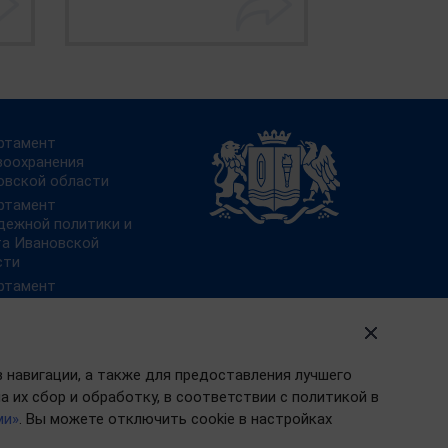
ртамент
воохранения
овской области
ртамент
дежной политики и
та Ивановской
сти
ртамент
зования
овской области
ртамент
альной защиты
в навигации, а также для предоставления лучшего
ления Ивановской
 их сбор и обработку, в соответствии с политикой в
сти
ми»
. Вы можете отключить cookie в настройках