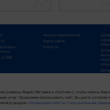
ия
Анонсы мероприятий
Депа
здра
сть
Карта сайта
Иван
 доклады
Новости
Депа
енного
моло
и в СМИ
спор
обла
Депа
обра
Иван
Депа
соци
гии (сервисы Яндекс.Метрика и «Спутник»), чтобы помочь Вам 
насе
ших услуг. Продолжая использовать сайт, Вы даете согласие на
обла
нной в разделе
«Организация работы с персональными данны