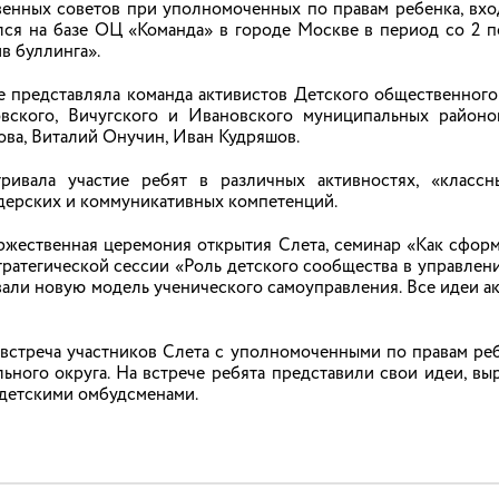
ный городок» и детский сюжетно-языковой лагерь «Британс
енных советов при уполномоченных по правам ребенка, вхо
ения Ивановской областной организации инвалидов «Аврора
руктуры летних лагерей на предмет безопасности, качес
лся на базе ОЦ «Команда» в городе Москве в период со 2 п
вления детей.
в буллинга».
нтром инноваций и технологий ИФ РЭУ им. Плеханова.
к осмотрела жилые корпуса, столовые, медицинские бло
е представляла команда активистов Детского общественног
творительный фонд «Созвездие плюс», который занимал
ытовые условия проживания детей, обеспечение права дете
вского, Вичугского и Ивановского муниципальных районов
ацию занятости, досуга детей и воспитательной работы.
дов и семей с молодыми инвалидами.
ова, Виталий Онучин, Иван Кудряшов.
ря заметно преображаются: идёт ремонт, меняется мебе
ажданскую государственную службу в Ивановскую областную 
 для комфортного отдыха детей.
ривала участие ребят в различных активностях, «классны
дерских и коммуникативных компетенций.
 деятельность в качестве помощника депутата Государстве
ощником депутата Ивановской областной Думы А.В. Тимохина.
ржественная церемония открытия Слета, семинар «Как сфор
тратегической сессии «Роль детского сообщества в управлен
брана на должность председателя Ивановского региональног
авали новую модель ученического самоуправления. Все идеи а
ероссийский Женский Союз – Надежда России».
пансионат с лечением «Плёс»
 встреча участников Слета с уполномоченными по правам реб
ссийской акции «Безопасность детства» Уполномоченный по пр
ксандровна Протасевич посетила пансионат с лечением «Плёс
ьного округа. На встрече ребята представили свои идеи, вы
т должность Уполномоченного по правам ребенка в Иванов
 детскими омбудсменами.
59 от 12.04.2023).
венный и безопасный отдых, детский омбудсмен осмотрела жи
риторию лагеря, оценила санитарно-бытовые условия прожива
ми пансионата.
вух залов столовой, произведена частичная замена мебели. Т