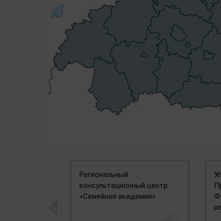
сийской
Региональный
У
консультационный центр
П
«Семейная академия»
Ф
р