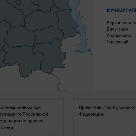
МУНИЦИПАЛЬ
Верхнеландех
Вичугский
Ивановский
Палехский
полномоченный при
Правительство Российско
резиденте Российской
Федерации
едерации по правам
ебенка