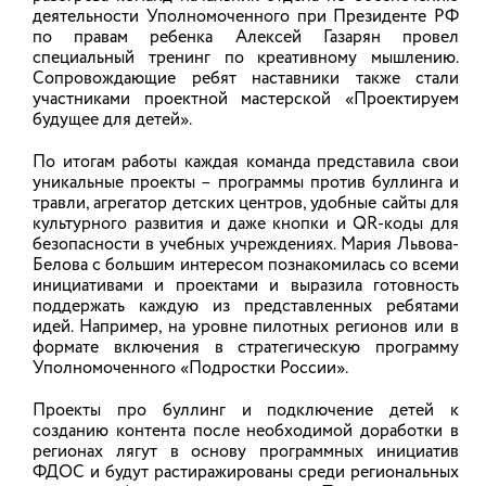
деятельности Уполномоченного при Президенте РФ
по правам ребенка Алексей Газарян провел
специальный тренинг по креативному мышлению.
Региональный консультационный центр
У
Сопровождающие ребят наставники также стали
«Семейная академия»
Р
участниками проектной мастерской «Проектируем
р
будущее для детей».
По итогам работы каждая команда представила свои
уникальные проекты – программы против буллинга и
травли, агрегатор детских центров, удобные сайты для
культурного развития и даже кнопки и QR-коды для
безопасности в учебных учреждениях. Мария Львова-
Белова с большим интересом познакомилась со всеми
инициативами и проектами и выразила готовность
поддержать каждую из представленных ребятами
RSS
Выступления
идей. Например, на уровне пилотных регионов или в
Об Уполномоченном
Деятельность
формате включения в стратегическую программу
Отдел по обеспечению
Ежегодные доклады
Уполномоченного «Подростки России».
деятельности
Уполномоченного
Уполномоченного по
Проекты про буллинг и подключение детей к
Публикации в СМИ
правам ребенка в
созданию контента после необходимой доработки в
Ивановской области
регионах лягут в основу программных инициатив
ФДОС и будут растиражированы среди региональных