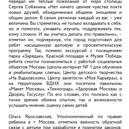
передал им теплые пожелания от мэра столицы
В текущем году в лагере выполнен ремонт двух
залов столовой, произведена частичная замена
Сергея Собянина. «Нет ничего ценнее чувства локтя
мебели. Также на летней веранде возведена
новых друзей, объединенных общими эмоциями и
конструкция с навесом, которая обеспечивает
общим делом. В своих регионах каждый из вас – уже
защиту от прямых солнечных лучей.
величина. Вы стремитесь не только вкладывать в себя,
но и помогать, узнавать, изучать, поддерживать тех,
05.08.2026
кому сложно. И вы учитесь делать это правильно», –
отметил он, подчеркнув, что город подготовил для
ребят насыщенную деловую и просветительскую
программу. Так, помимо экскурсий с посещением
Новое в законодательстве
парка «Зарядье», Красной площади и Музея Победы
ребята смогли познакомиться с работой социальных
В настоящее время в федеральное
объектов Москвы (школа-интернат № 1 для обучения
законодательство внесен ряд изменений, в
и реабилитации слепых, Центр детского творчества
частности, дети Героев России и полных
«На Вадковском», Центр занятости «Моя Карьера»), а
кавалеров ордена Славы получили право на
на территории ВДНХ они посетили павильоны
первоочередный прием в государственные и
муниципальные детские сады и школы;
«Макет Москвы», «Техноград», «Здоровая Москва» и
гражданам, пребывающим в добровольческих
Дворец Госуслуг. По его словам, это полезно как с
формированиях, предоставлено право на
точки зрения обмена опытом, так и возможности
дополнительный отдых; работающих в РФ
услышать мнение, оценку самих детей.
иностранных граждан обязали содержать себя и
Возникли трудности
членов своей семьи на уровне не ниже
при ведении бизнеса
умноженной на региональный коэффициент
Ольга Ярославская, Уполномоченный по правам
Написать
величины прожиточного минимума; Президентом
ребенка в г. Москве, отметила важность обратной
в регионе?
утверждены Основы государственной политики
связи с детьми при разработке и принятии законов,