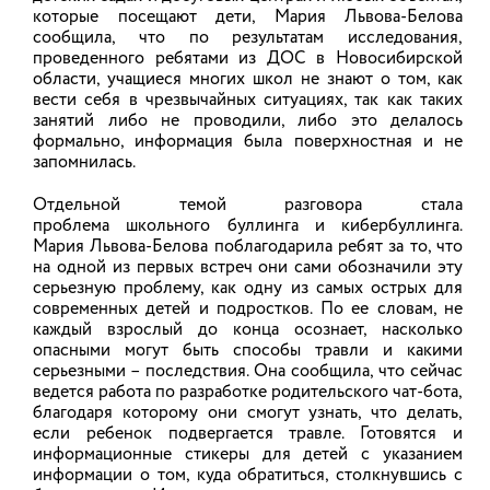
которые посещают дети, Мария Львова-Белова
сообщила, что по результатам исследования,
проведенного ребятами из ДОС в Новосибирской
области, учащиеся многих школ не знают о том, как
вести себя в чрезвычайных ситуациях, так как таких
занятий либо не проводили, либо это делалось
формально, информация была поверхностная и не
запомнилась.
Отдельной темой разговора стала
ВАЖНЫЕ ТЕМЫ
проблема школьного буллинга и кибербуллинга.
Мария Львова-Белова поблагодарила ребят за то, что
на одной из первых встреч они сами обозначили эту
серьезную проблему, как одну из самых острых для
Десятилетие детства в России
современных детей и подростков. По ее словам, не
каждый взрослый до конца осознает, насколько
опасными могут быть способы травли и какими
серьезными – последствия. Она сообщила, что сейчас
ведется работа по разработке родительского чат-бота,
УПОЛНОМОЧЕННЫЙ ПО ПРАВАМ РЕБЕНКА
благодаря которому они смогут узнать, что делать,
если ребенок подвергается травле. Готовятся и
информационные стикеры для детей с указанием
информации о том, куда обратиться, столкнувшись с