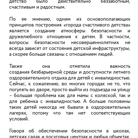
рекомендуется придерживаться пяти базовых
детство было действительно беззаботным,
правил безопасности.
счастливым и радостным.
По ее мнению, одним из основополагающих
31.07.2026
принципов построения «города счастливого детства»
является создание атмосферы безопасности и
дружелюбного отношения к детям. В частности,
вопросы безопасности несовершеннолетних не
всегда зависят от состояния детской инфраструктуры,
а скорее больше связаны с отношением людей.
Также она отметила важность
создания безбарьерной среды и доступности летнего
оздоровительного отдыха для детей с инвалидностью.
Сейчас, к сожалению, во многих городах не то, что
погулять во дворе, просто выйти из подъезда на улицу
– большая проблема как для мамы с коляской, так и
для ребенка с инвалидностью. А больше половины
таких детей никогда не бывали в оздоровительных
лагерях, потому что там нет соответствующих
условий.
Говоря об обеспечении безопасности в школах,
детских садах и досуговых центрах и любых объектах,