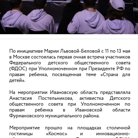
Уполномоченный по правам ребенка
Светлана Протасевич провела проверку
По инициативе Марии Львовой-Беловой с 11 по 13 мая
детских оздоровительных лагерей
в Москве состоялась первая очная встреча участников
Федерального детского общественного совета
06.08.2026
подробнее
(ФДОС) при Уполномоченном при Президенте РФ по
правам ребенка, посвященная теме «Страна для
1
из
1
Скачать фото
детей».
НОВОСТИ
На мероприятии Ивановскую область представляла
Светлана Александровна Протасевич в 1997 году
Анастасия Постельникова, активистка Детского
окончила биолого-химический факультет
общественного совета при Уполномоченном по
Ивановского государственного университета, а в 2016
правам ребенка в Ивановской области
АНОНСЫ
году – Институт развития образования Ивановской
Фурмановского муниципального района.
области (факультет психологии).
Мероприятие прошло на площадках столичной
После окончания учебы работала секретарем в
гостиницы «Космос» и инновационно-
Уполномоченный по правам ребенка
финансовой компании «Локо».