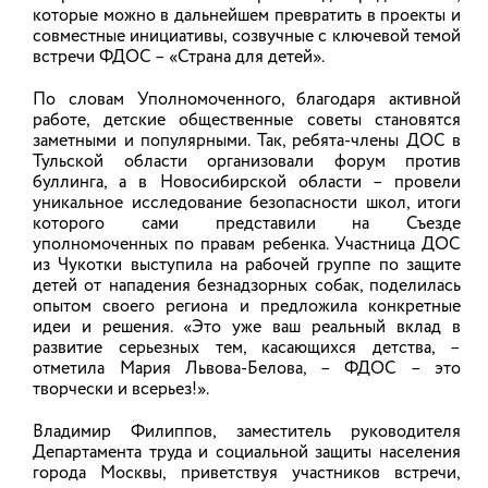
А.В. Тимохина.
заметно преображаются: идёт ремонт, меняется
которые можно в дальнейшем превратить в проекты и
мебель, развивается инфраструктура – всё
совместные инициативы, созвучные с ключевой темой
делается для комфортного отдыха детей.
С апреля 2022 года была избрана на должность
встречи ФДОС – «Страна для детей».
председателя Ивановского регионального отделения
общероссийского общественного движения
06.08.2026
По словам Уполномоченного, благодаря активной
«Всероссийский Женский Союз – Надежда России».
работе, детские общественные советы становятся
заметными и популярными. Так, ребята-члены ДОС в
Воспитывает троих детей.
Тульской области организовали форум против
Светлана Протасевич посетила
буллинга, а в Новосибирской области – провели
С апреля 2023 года занимает должность
пансионат с лечением «Плёс»
уникальное исследование безопасности школ, итоги
Уполномоченного по правам ребенка в Ивановской
которого сами представили на Съезде
области (Постановление Ивановской областной
Вчера, 4 августа 2026 года в рамках
уполномоченных по правам ребенка. Участница ДОС
Думы №59 от 12.04.2023).
Всероссийской акции «Безопасность детства»
из Чукотки выступила на рабочей группе по защите
Уполномоченный по правам ребёнка в Ивановской
детей от нападения безнадзорных собак, поделилась
области Светлана Александровна Протасевич
опытом своего региона и предложила конкретные
посетила пансионат с лечением «Плёс».
идеи и решения. «Это уже ваш реальный вклад в
развитие серьезных тем, касающихся детства, –
В целях обеспечения прав детей на качественный
отметила Мария Львова-Белова, – ФДОС – это
и безопасный отдых, детский омбудсмен
осмотрела жилые корпуса, столовую,
творчески и всерьез!».
медицинский блок, территорию лагеря, оценила
санитарно-бытовые условия проживания детей,
Все новости
Владимир Филиппов, заместитель руководителя
пообщалась с ребятами и сотрудниками
Подписаться на новостную рассылку
Департамента труда и социальной защиты населения
пансионата.
города Москвы, приветствуя участников встречи,