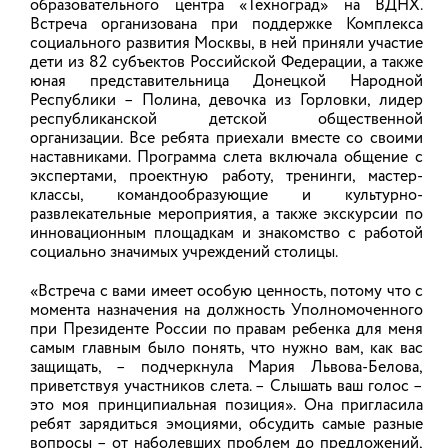
образовательного центра «Техноград» на ВДНХ.
Светлана Протасевич провела
Встреча организована при поддержке Комплекса
В 2011 году организовала семейный центр
социального развития Москвы, в ней приняли участие
проверку детских оздоровительных
психологической поддержки «Созвездие плюс». В
дети из 82 субъектов Российской Федерации, а также
лагерей
начале 2015 года вступила в должность заместителя
юная представительница Донецкой Народной
правления Ивановской областной организации
Республики – Полина, девочка из Горловки, лидер
инвалидов «Аврора».
В рамках Всероссийской акции «Безопасность
республиканской детской общественной
детства» Уполномоченный по правам ребёнка в
организации. Все ребята приехали вместе со своими
Ивановской области Светлана Александровна
В 2017 – 2018 руководила центром инноваций и
наставниками. Программа слета включала общение с
Протасевич посетила загородный
технологий ИФ РЭУ им. Плеханова.
экспертами, проектную работу, тренинги, мастер-
оздоровительный центр «Ломы», детский
санаторно-оздоровительный лагерь «Зеленый
классы, командообразующие и культурно-
В 2016 году создала благотворительный фонд
городок» и детский сюжетно-языковой лагерь
развлекательные мероприятия, а также экскурсии по
«Британское содружество» с целью проверки
«Созвездие плюс», который занимался решением
инновационным площадкам и знакомство с работой
инфраструктуры летних лагерей на предмет
проблем семей, воспитывающих детей-инвалидов и
социально значимых учреждений столицы.
безопасности, качества организации и
семей с молодыми инвалидами.
обеспечения отдыха и оздоровления детей.
«Встреча с вами имеет особую ценность, потому что с
В 2018 году поступила на гражданскую
В ходе проверки детский правозащитник
момента назначения на должность Уполномоченного
государственную службу в Ивановскую областную
осмотрела жилые корпуса, столовые,
при Президенте России по правам ребенка для меня
Думу.
медицинские блоки, территорию лагерей, оценила
самым главным было понять, что нужно вам, как вас
санитарно-бытовые условия проживания детей,
защищать, – подчеркнула Мария Львова-Белова,
обеспечение права детей и родителей на доступ к
С 2021 года продолжила свою деятельность в
приветствуя участников слета. – Слышать ваш голос –
информации, организацию занятости, досуга
качестве помощника депутата Государственной Думы
детей и воспитательной работы.
это моя принципиальная позиция». Она пригласила
ФС РФ в Ивановской области P.M. Лябихова и
ребят зарядиться эмоциями, обсудить самые разные
помощником депутата Ивановской областной Думы
Ежегодно детские оздоровительные лагеря
вопросы – от наболевших проблем до предложений,