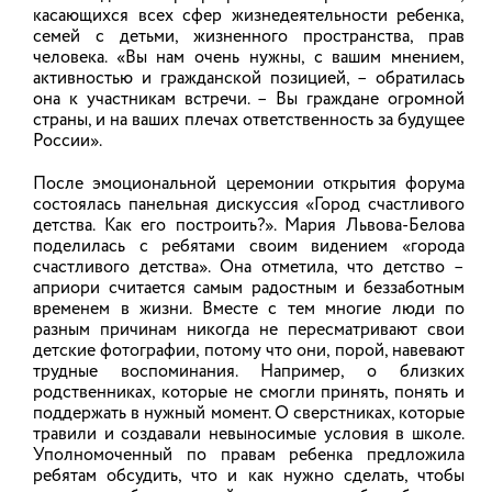
Российской Федерации в сфере кадетского
касающихся всех сфер жизнедеятельности ребенка,
образования; Рособрнадзор обращает внимание
Напишите, чтобы быстро
семей с детьми, жизненного пространства, прав
на необходимость неукоснительного соблюдения
получить ответ
человека. «Вы нам очень нужны, с вашим мнением,
обязательных требований законодательства в
части обеспечения открытости и доступности
активностью и гражданской позицией, – обратилась
информации о деятельности образовательных
она к участникам встречи. – Вы граждане огромной
организаций на их официальных сайтах и др.
страны, и на ваших плечах ответственность за будущее
России».
АКТУАЛЬНО
03.08.2026
После эмоциональной церемонии открытия форума
состоялась панельная дискуссия «Город счастливого
детства. Как его построить?». Мария Львова-Белова
Приглашаем принять участие в анонимном опросе по
Кибербезопасность для детей: как
поделилась с ребятами своим видением «города
правовому просвещению
сделать интернет полезным и
счастливого детства». Она отметила, что детство –
30.07.2026
априори считается самым радостным и беззаботным
безопасным пространством
временем в жизни. Вместе с тем многие люди по
разным причинам никогда не пересматривают свои
Сегодня интернет стал неотъемлемой частью
Продолжает работу «горячая» телефонная линия
детские фотографии, потому что они, порой, навевают
жизни ребенка: от поиска информации для уроков
«Безопасность детства»
трудные воспоминания. Например, о близких
до общения с друзьями в мессенджерах. Однако
19.05.2026
цифровая среда таит в себе не только
родственниках, которые не смогли принять, понять и
возможности, но и риски. Специалисты
поддержать в нужный момент. О сверстниках, которые
отмечают, что с ростом экранного времени
травили и создавали невыносимые условия в школе.
Как предотвратить выпадение ребенка из окна (балкона)
увеличивается и количество угроз: от встречи с
Уполномоченный по правам ребенка предложила
мошенниками до столкновения с нежелательным
19.05.2026
ребятам обсудить, что и как нужно сделать, чтобы
контентом. Чтобы минимизировать риски,