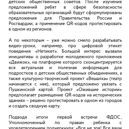
детских общественных советов. После изучения
Анонсы мероприятий
Департамент
предложений ребят в сфере безопасности
здравоохранения
Карта сайта
образовательных организаций будут сформулированы
Ивановской области
Новости
предложения для Правительства России и
Департамент
Росгвардии, а применение QR-кодов протестировать
молодежной политики и
в одном из регионов.
спорта Ивановской
области
А по некоторым – уже можно смело разрабатывать
Департамент
видео-уроки, например, про цифровой этикет
образования
поведения «Нетикет». Большой интерес вызвали
Ивановской области
инициативы о разработке молодежного приложения
Департамент
«Движок», на платформе которого сконцентрируется
социальной защиты
вся актуальная и полезная информация для
населения Ивановской
подростков о детских общественных объединениях, а
области
также культурно-творческий проект «Вешалка» (театр
Этот сайт использует cookie-файлы и другие технологии
начинается с нее), который предложено увязать с
(сервисы Яндекс.Метрика и «Спутник»), чтобы помочь
Пушкинской картой. Проект «Ожившие истории»
Вам в навигации, а также для предоставления лучшего
предполагает размещение QR-кодов на исторических
пользовательского опыта и анализа использования
зданиях – решено протестировать в одном из городов
наших услуг. Продолжая использовать сайт, Вы даете
и создать сводную карту.
согласие на их сбор и обработку, в соответствии с
Подводя итоги первой встречи ФДОС,
политикой в отношении обработки персональных данных,
Уполномоченный по правам ребенка с
размещенной в разделе
«Организация работы с
удовлетворением подчеркнула: «Все не зря! Все ваши