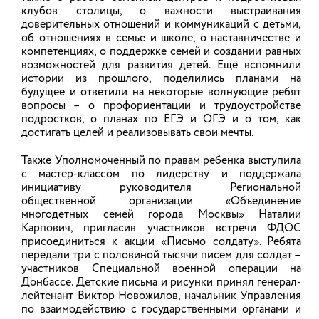
клубов столицы, о важности выстраивания
доверительных отношений и коммуникаций с детьми,
об отношениях в семье и школе, о наставничестве и
компетенциях, о поддержке семей и создании равных
возможностей для развития детей. Ещё вспомнили
истории из прошлого, поделились планами на
будущее и ответили на некоторые волнующие ребят
вопросы – о профориентации и трудоустройстве
ГОРОДСКИЕ ОКРУГА
подростков, о планах по ЕГЭ и ОГЭ и о том, как
достигать целей и реализовывать свои мечты.
Шуя
Также Уполномоченный по правам ребенка выступила
Тейково
с мастер-классом по лидерству и поддержала
Кохма
инициативу руководителя Региональной
Кинешма
общественной организации «Объединение
Вичуга
многодетных семей города Москвы» Наталии
Иваново
Карпович, пригласив участников встречи ФДОС
присоединиться к акции «Письмо солдату». Ребята
МУНИЦИПАЛЬНЫЕ ОКРУГА
передали три с половиной тысячи писем для солдат –
участников Специальной военной операции на
Донбассе. Детские письма и рисунки принял генерал-
Верхнеландеховский
лейтенант Виктор Новожилов, начальник Управления
Вичугский
по взаимодействию с государственными органами и
Ивановский