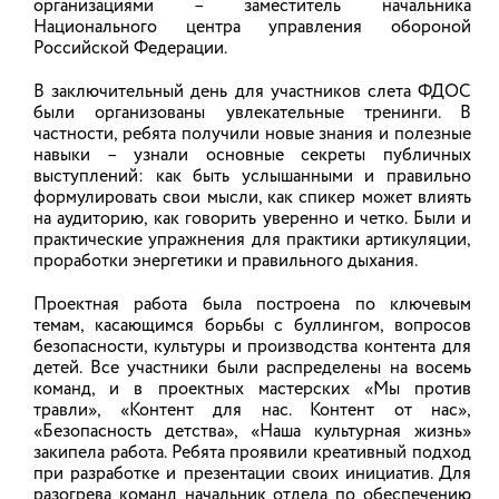
организациями – заместитель начальника
Палехский
Национального центра управления обороной
Российской Федерации.
МУНИЦИПАЛЬНЫЕ РАЙОНЫ
В заключительный день для участников слета ФДОС
Гаврилово-Посадский
были организованы увлекательные тренинги. В
Заволжский
частности, ребята получили новые знания и полезные
навыки – узнали основные секреты публичных
Ильинский
выступлений: как быть услышанными и правильно
Кинешемский
формулировать свои мысли, как спикер может влиять
Комсомольский
на аудиторию, как говорить уверенно и четко. Были и
Лежневский
практические упражнения для практики артикуляции,
Лухский
проработки энергетики и правильного дыхания.
Пестяковский
Приволжский
Проектная работа была построена по ключевым
Пучежский
темам, касающимся борьбы с буллингом, вопросов
Родниковский
безопасности, культуры и производства контента для
Савинский
детей. Все участники были распределены на восемь
команд, и в проектных мастерских «Мы против
Тейковский
травли», «Контент для нас. Контент от нас»,
Фурмановский
«Безопасность детства», «Наша культурная жизнь»
Шуйский
закипела работа. Ребята проявили креативный подход
Южский
при разработке и презентации своих инициатив. Для
Юрьевецкий
разогрева команд начальник отдела по обеспечению