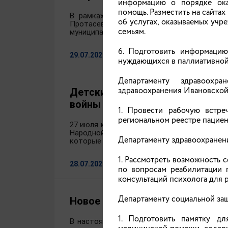
информацию о порядке ока
помощь. Разместить на сайт
В рамках Всероссийской акции «Безопас
об услугах, оказываемых уч
Протасевич провела проверку деятельн
семьям.
муниципальном районе.
6. Подготовить информацию
29.07.2026
нуждающихся в паллиативной 
Департаменту здравоохра
здравоохранения Ивановской
Детский правозащитник принял
войны в Донбассе
1. Провести рабочую встр
региональном реестре пациен
27 июля мы вспоминаем трагическую дату 
Народной Республики Денисом Пушилиным 
Департаменту здравоохранен
которые погибли под огнем вооруженных ф
1. Рассмотреть возможность
28.07.2026
по вопросам реабилитации 
консультаций психолога для 
Департаменту социальной за
Новое в законодательстве
1. Подготовить памятку дл
В настоящее время в федеральное и регио