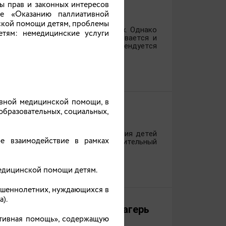
ы прав и законных интересов
ым пространством
ые «Оказанию паллиативной
ской помощи детям, проблемы
щения с друзьями в мессенджерах. Однако
етям: немедицинские услуги
стом экранного времени увеличивается и
ы минимизировать риски, рекомендуется
ивной медицинской помощи, в
бразовательных, социальных,
 загородные лагеря
обеспечения отдыха и оздоровления детей
ое взаимодействие в рамках
ыха «Улыбка» и детский оздоровительный
медицинской помощи детям.
ершеннолетних, нуждающихся в
).
торно-оздоровительный лагерь
ативная помощь», содержащую