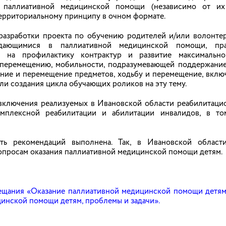
ене ограничения в родительских правах и др.
 паллиативной медицинской помощи (независимо от их
 территориальному принципу в очном формате.
 разработки проекта по обучению родителей и/или волонте
ждающимися в паллиативной медицинской помощи, пра
м на профилактику контрактур и развитие максимальной
и!
перемещению, мобильности, подразумевающей поддержание
вание и перемещение предметов, ходьбу и перемещение, вкл
м праздником — Днём семьи, любви и верности!
ли создания цикла обучающих роликов на эту тему.
 ценностях в жизни: о любви, поддержке и верности друг к 
 включения реализуемых в Ивановской области реабилитац
ых мы находим понимание, тепло и заботу.
мплексной реабилитации и абилитации инвалидов, в том
тания и взаимопонимания. Пусть ваши дети растут в атмосф
ть рекомендаций выполнена. Так, в Ивановской област
опросам оказания паллиативной медицинской помощи детям.
ещания «Оказание паллиативной медицинской помощи детям:
них в быту: правила, которые должен знать
инской помощи детям, проблемы и задачи».
 открытий и игр. Однако именно в привычной домашней обст
гут даже не подозревать. Задача взрослых — не просто за