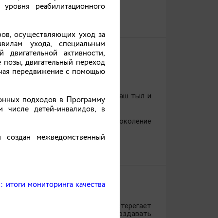
 уровня реабилитационного
ров, осуществляющих уход за
вилам ухода, специальным
 двигательной активности,
 позы, двигательный переход
ючая передвижение с помощью
другу. Семья — это наша опора, наш тыл и
ионных подходов в Программу
 числе детей-инвалидов, в
ере любви и заботы, а старшее поколение
и создан межведомственный
 итоги мониторинга качества
 каждый ребенок
ановке малышей и подростков подстерегает
прещать, а объяснять, учить и создавать