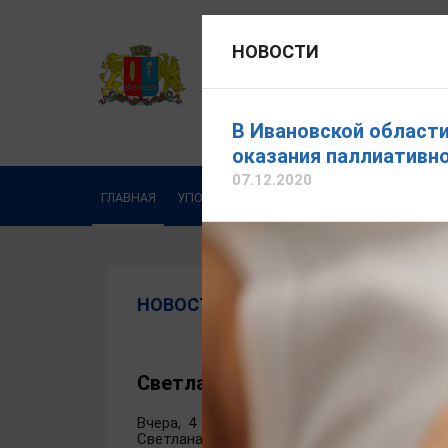
НОВОСТИ
УПОЛНОМОЧЕННЫЙ ПО ПРА
Официальный сайт
В Ивановской област
оказания паллиативн
07.12.2020
ГЛАВНАЯ
УПОЛНОМОЧЕННЫЙ
ДЕЯТЕЛЬНОСТЬ
НОВОСТИ
Светлана Протасевич посетила
Вчера, 4 августа 2026 года в рамках Вс
Светлана Александровна Протасевич посет