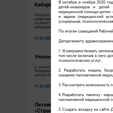
В октябре и ноябре 2020 го
Кибербезопасность для детей:
детей-инвалидов и детей 
медицинской помощи детям: 
Сегодня интернет стал неотъемлемой час
и задачи (медицинский асп
цифровая среда таит в себе не только 
(социальная, психологическая
количество угроз: от встречи с мошен
придерживаться пяти базовых правил безо
По итогам совещаний Рабочей
31.07.2026
Департаменту здравоохранен
1. Усовершенствовать регио
том числе включив в него д
Уполномоченный по правам реб
психологических услуг.
С целью проверки инфраструктуры летних
2. Разработать модель Коо
Уполномоченный по правам ребенка в Ив
оказания паллиативной медиц
центр «Алые паруса».
3. Рассмотреть возможность 
31.07.2026
4. Разработать памятку - ма
паллиативной медицинской по
Летний отдых под контролем: 
5. Создать вкладку на сайт
«Строитель»