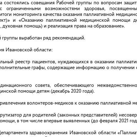
да состоялись совещания Рабочей группы по вопросам защит
 как сделать интернет полезным и безопасн
с ограниченными возможностями здоровья, посвященн
итоги мониторинга качества оказания паллиативной медицин
тью жизни ребенка: от поиска информации для уроков до об
ект)» и «Оказанию паллиативной медицинской помощи д
возможности, но и риски. Специалисты отмечают, что с ро
, духовная помощь) и реализация права на образование».
никами до столкновения с нежелательным контентом. Чтоб
пасности.
 группы выработан ряд рекомендаций.
ия Ивановской области:
нальный реестр пациентов, нуждающихся в оказании паллиат
ополнительные графы, содержащие информацию о получении о
енка в Ивановской области посетила детские
 лагерей на предмет безопасности, качества организации и 
рдинационного совета, обеспечивающего межведомственн
ановской области Светлана Протасевич посетила центр отд
инской помощи детям (декабрь 2020 года).
привлечения волонтеров-медиков к оказанию паллиативной 
ршрутизатор для родителей (законных представителей) несов
мощи, в том числе впервые выявленных (до февраля 2021 года
Светлана Протасевич посетила детский сана
е Департамента здравоохранения Ивановской области «Палли