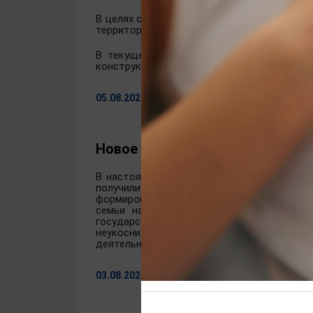
В целях обеспечения прав детей на качес
территорию лагеря, оценила санитарно-бы
В текущем году в лагере выполнен ремон
конструкция с навесом, которая обеспечив
05.08.2026
Новое в законодательстве
В настоящее время в федеральное законо
получили право на первоочередный прием 
формированиях, предоставлено право на 
семьи на уровне не ниже умноженной н
государственной политики Российской 
неукоснительного соблюдения обязател
деятельности образовательных организаций
03.08.2026