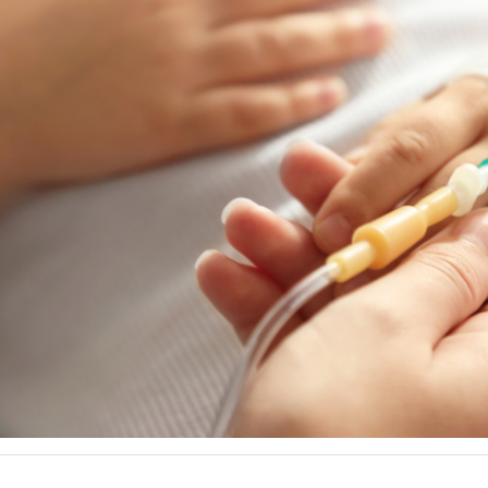
твенный и безопасный отдых, детский омбудсмен осмотрела жи
товые условия проживания детей, пообщалась с ребятами и со
т двух залов столовой, произведена частичная замена ме
ает защиту от прямых солнечных лучей.
дательство внесен ряд изменений, в частности, дети Героев
в государственные и муниципальные детские сады и школы; 
дополнительный отдых; работающих в РФ иностранных гражда
а региональный коэффициент величины прожиточного ми
Федерации в сфере кадетского образования; Рособрнадз
ьных требований законодательства в части обеспечения 
 на их официальных сайтах и др.