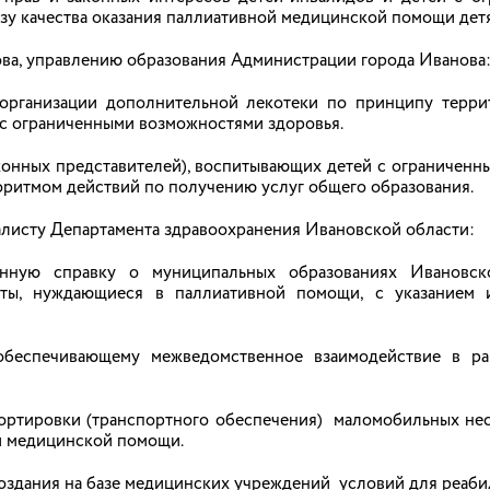
 по правам ребенка в Ивановской области Светлана Протасев
зу качества оказания паллиативной медицинской помощи дет
области Дмитрия Саблина.
ва, управлению образования Администрации города Иванова
 организации дополнительной лекотеки по принципу терр
 с ограниченными возможностями здоровья.
лавные правила, которые спасают жизни
аконных представителей), воспитывающих детей с ограничен
оритмом действий по получению услуг общего образования.
тся центром притяжения для всей семьи. Однако отдых у в
лучаев с детьми происходит из-за отсутствия контроля 
алисту Департамента здравоохранения Ивановской области:
онную справку о муниципальных образованиях Ивановск
ты, нуждающиеся в паллиативной помощи, с указанием 
обеспечивающему межведомственное взаимодействие в ра
ональное и муниципальное законодательство внесен ряд и
спортировки (транспортного обеспечения) маломобильных не
детьми право на «ипотечные каникулы»; Президент Российск
й медицинской помощи.
нный» в обновленные федеральные государственные образов
я «Абилимпикс» в Российской Федерации на 2026 - 2030 
Ивановской области по делам о лишении родительских пра
создания на базе медицинских учреждений условий для реа