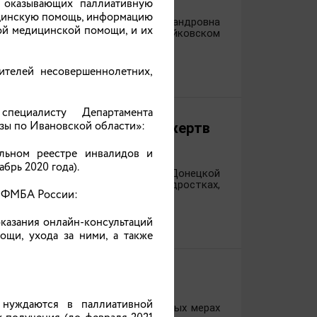
 оказывающих паллиативную
ицинскую помощь, информацию
новской области Светлана Александровна
ой медицинской помощи, и их
роитель», расположенного в Тейковском
ителей несовершеннолетних,
специалисту Департамента
зы по Ивановской области»:
нном Дню памяти детей-жертв
льном реестре инвалидов и
брь 2020 года).
еждена в 2022 году указом Главы Донецкой
ной Республике, о малышах и подростках,
» ФМБА России:
казания онлайн-консультаций
щи, ухода за ними, а также
е нуждаются в паллиативной
ти, подписан Указ о дополнительных мерах