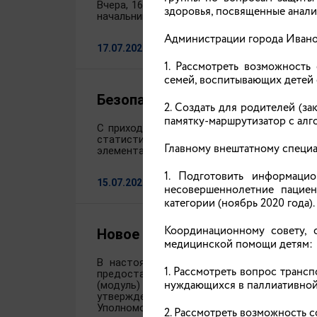
Вчера, 16 июля 2026 года, Уполномоченный
здоровья, посвященные анали
начальника УФСИН России по Ивановской 
Администрации города Ивано
17.07.2026
1. Рассмотреть возможность
семей, воспитывающих детей
Безопасность детей на воде: г
2. Создать для родителей (з
памятку-маршрутизатор с алг
С приходом жарких дней водоемы становя
статистике, большинство несчастных с
Главному внештатному специ
элементарными правилами безопасности.
1. Подготовить информаци
15.07.2026
несовершеннолетние пациен
категории (ноябрь 2020 года).
Координационному совету, 
Новое в законодательстве
медицинской помощи детям:
В настоящее время в федеральное, реги
1. Рассмотреть вопрос тран
предоставляющий семьям с двумя и более 
нуждающихся в паллиативно
(модуль) «Русский язык как государстве
утверждена Концепция развития движени
Уполномоченного по правам ребенка в 
2. Рассмотреть возможность 