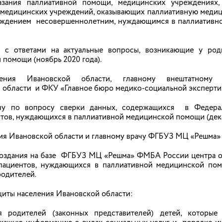
зания паллиативной помощи, медицинских учреждениях,
ах медицинских учреждений, оказывающих паллиативную мед
ность детства» Уполномоченный по правам ребёнка в Ива
реждением несовершеннолетним, нуждающимся в паллиативн
ости детского санаторно-оздоровительного лагеря «Ст
 с ответами на актуальные вопросы, возникающие у род
помощи (ноябрь 2020 года).
нения Ивановской области, главному внештатному 
 области и ФКУ «Главное бюро медико-социальной эксперти
а участие в памятном мероприятии, посвяще
ечу по вопросу сверки данных, содержащихся в Федера
тов, нуждающихся в паллиативной медицинской помощи (дека
– День памяти детей – жертв войны в Донбассе. Она была учр
для увековечения памяти о погибших детях в Донецкой Народ
ия Ивановской области и главному врачу ФГБУЗ МЦ «Решма
ормирований Украины.
 создания на базе ФГБУЗ МЦ «Решма» ФМБА России центра о
пациентов, нуждающихся в паллиативной медицинской помо
родителей.
щиты населения Ивановской области:
я родителей (законных представителей) детей, которы
нальное законодательство внесен ряд изменений, в частнос