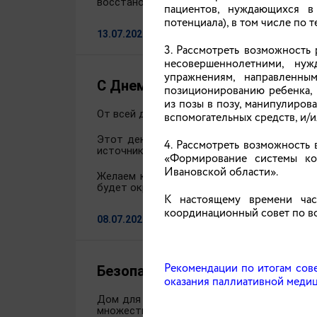
восстановлении в родительских правах, отм
пациентов, нуждающихся в
потенциала), в том числе по
13.07.2026
3. Рассмотреть возможность
несовершеннолетними, ну
упражнениям, направленны
С Днем семьи, любви и верност
позиционированию ребенка, 
из позы в позу, манипулиро
От всей души поздравляем вас с прекрасны
вспомогательных средств, и/и
Этот день напоминает нам о самых важных
4. Рассмотреть возможность
источник вдохновения. Именно в кругу родн
«Формирование системы ко
Ивановской области».
Желаем каждой семье долголетия, процве
будет окружено почетом и вниманием.
К настоящему времени час
координационный совет по в
08.07.2026
Рекомендации по итогам сов
Безопасность несовершеннолет
оказания паллиативной медиц
Дом для ребенка — это целый мир, полный
множество опасностей, о которых они мо