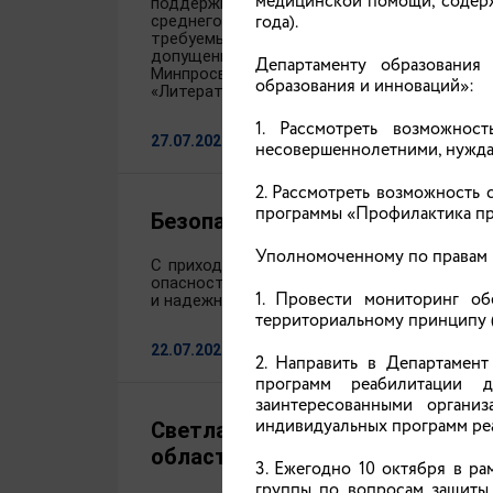
медицинской помощи, содерж
поддержки учителей; на 2026/27 учебный 
года).
среднего профессионального образования
требуемых для получения льготы при пос
допущенных к использованию при реализа
Департаменту образовани
Минпросвещения России подготовлены 
образования и инноваций»:
«Литературное чтение» и «Литература» и др
1. Рассмотреть возможнос
27.07.2026
несовершеннолетними, нужд
2. Рассмотреть возможность 
программы «Профилактика пр
Безопасность начинается с нас:
Уполномоченному по правам 
С приходом теплой погоды дети проводят
опасностей. Специалисты напоминают роди
1. Провести мониторинг об
и надежным навыком.
территориальному принципу (
22.07.2026
2. Направить в Департамен
программ реабилитации 
заинтересованными органи
индивидуальных программ реа
Светлана Протасевич приняла 
области
3. Ежегодно 10 октября в р
группы по вопросам защиты