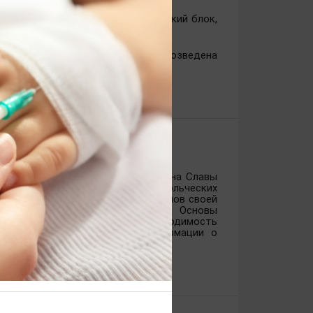
лые корпуса, столовую, медицинский блок,
трудниками пансионата.
бели. Также на летней веранде возведена
 России и полных кавалеров ордена Славы
гражданам, пребывающим в добровольческих
н обязали содержать себя и членов своей
нимума; Президентом утверждены Основы
ор обращает внимание на необходимость
открытости и доступности информации о