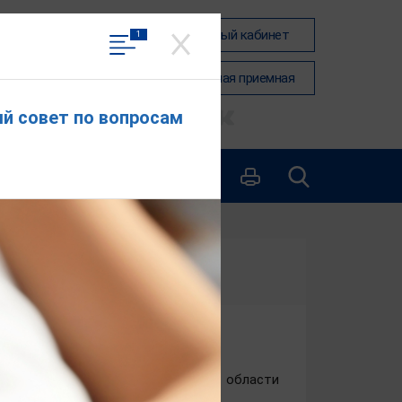
Вход в личный кабинет
1
Общественная приемная
й совет по вопросам
 по правам ребёнка в Ивановской области