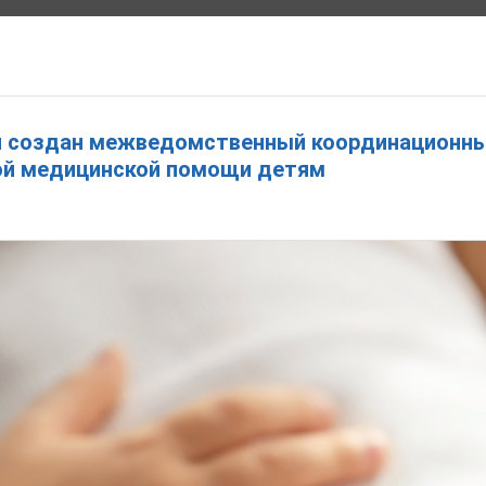
ВАМ РЕБЕНКА В ИВАНОВСКОЙ ОБЛАСТИ
и создан межведомственный координационны
ой медицинской помощи детям
ОБРАЩЕНИЯ
ПРАВОВЫЕ АКТЫ
ОТКРЫТЫЕ ДАННЫЕ
КОНТАКТЫ
АНОНСЫ
 пансионат с лечением «Плёс»
ероссийской акции «Безопасность детства» Уполномоченный
ила пансионат с лечением «Плёс».