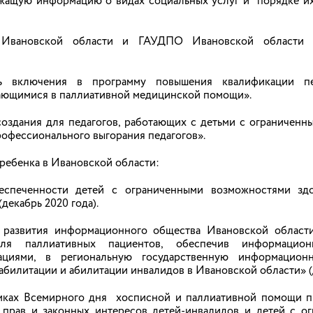
ащую информацию о видах социальных услуг и порядке их
год определены особенности заключения договоров о целево
; закреплена возможность предъявления через национальный
ещении платных мероприятий организаций культуры; утвержде
ции образовательных программ начального общего, основног
я Ивановской области и ГАУДПО Ивановской области «
списки литературы для комплектования школьных библ
.
ть включения в программу повышения квалификации п
ающимися в паллиативной медицинской помощи».
создания для педагогов, работающих с детьми с ограничен
офессионального выгорания педагогов».
 как защитить ребенка на улице
ребенка в Ивановской области:
 на улице всё больше времени. Городская среда полна не то
телям: доверие — это хорошо, но правила безопасности дол
еспеченности детей с ограниченными возможностями зд
декабрь 2020 года).
т развития информационного общества Ивановской облас
для паллиативных пациентов, обеспечив информаци
зациями, в региональную государственную информацион
билитации и абилитации инвалидов в Ивановской области» (д
участие в представлении нового начальника 
амках Всемирного дня хосписной и паллиативной помощи 
 прав и законных интересов детей-инвалидов и детей с о