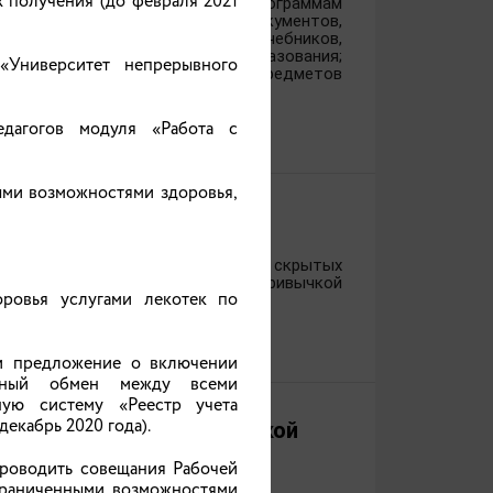
 получения (до февраля 2021
м обучении по образовательным программам
 мессенджер MAX сведений из документов,
н новый федеральный перечень учебников,
о общего и среднего общего образования;
Университет непрерывного
иотек и реализации учебных предметов
едагогов модуля «Работа с
ными возможностями здоровья,
лько возможностей для игр, но и скрытых
жны стать для ребенка полезной привычкой
оровья услугами лекотек по
ти предложение о включении
онный обмен между всеми
ную систему «Реестр учета
екабрь 2020 года).
УФСИН России по Ивановской
проводить совещания Рабочей
граниченными возможностями